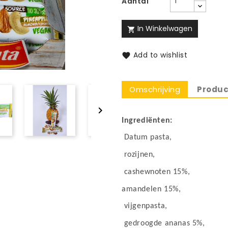
Aantal
In Winkelwagen

Add to wishlist

Omschrijving
Produc

Ingrediënten:
Datum pasta,
rozijnen,
cashewnoten 15%,
amandelen 15%,
vijgenpasta,
gedroogde ananas 5%,