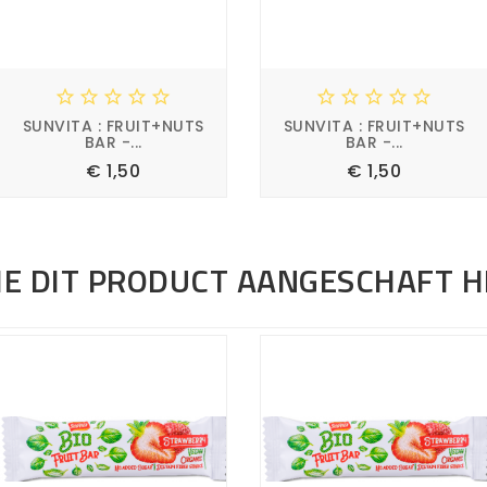










SUNVITA : FRUIT+NUTS
SUNVITA : FRUIT+NUTS
BAR -...
BAR -...
Prijs
Prijs
€ 1,50
€ 1,50








IE DIT PRODUCT AANGESCHAFT 