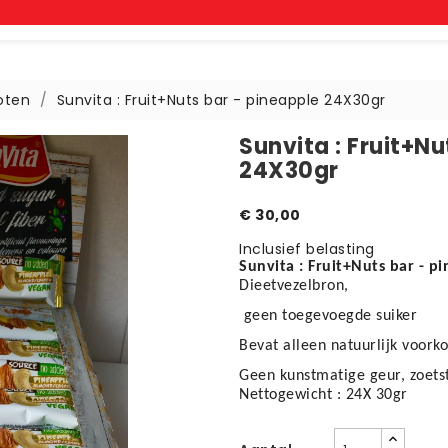
noten
Sunvita : Fruit+Nuts bar - pineapple 24X30gr
Sunvita : Fruit+Nu
24X30gr
€ 30,00
Inclusief belasting
Sunvita : Fruit+Nuts bar - p
Dieetvezelbron,
geen toegevoegde suiker
Bevat alleen natuurlijk voor
Geen kunstmatige geur, zoetst
Nettogewicht : 24X 30gr