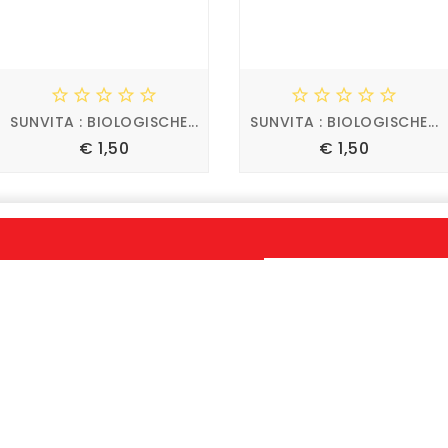










SUNVITA : BIOLOGISCHE...
SUNVITA : BIOLOGISCHE...
Prijs
Prijs
€ 1,50
€ 1,50








EWSLETTER
OUR COMPANY
UW ACCOUNT