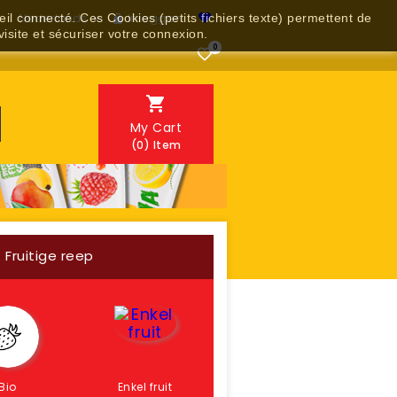
Nederlands
Inloggen
reil connecté. Ces Cookies (petits fichiers texte) permettent de


visite et sécuriser votre connexion.
0


My Cart
(0)
Item
Fruitige reep
Bio
Enkel fruit
Fruit + noten