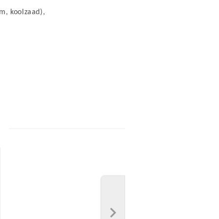
SCR
m, koolzaad),
: