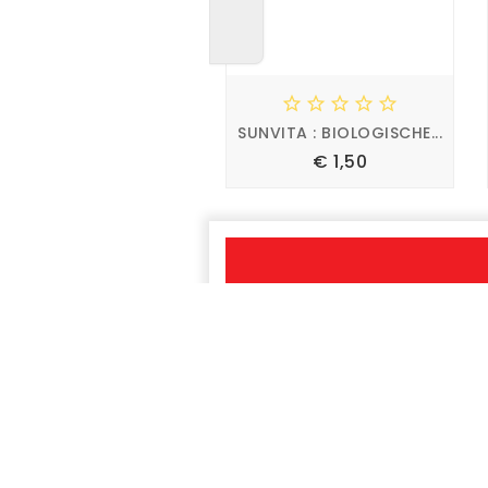





SUNVITA : BIOLOGISCHE...
Prijs
€ 1,50




OUR N

PRODUCTS