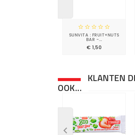





SUNVITA : FRUIT+NUTS
BAR -...
Prijs
€ 1,50




KLANTEN D
OOK...