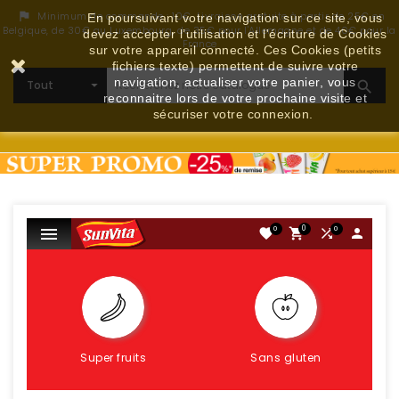
Minimum de commande : 10€. Livraison gratuite à partir de 25€ en

En poursuivant votre navigation sur ce site, vous
Belgique, de 30€ au Luxembourg, de 35€ pour l'Allemagne et de 40€ pour la
devez accepter l’utilisation et l'écriture de Cookies
France
sur votre appareil connecté. Ces Cookies (petits
fichiers texte) permettent de suivre votre
navigation, actualiser votre panier, vous

reconnaitre lors de votre prochaine visite et
sécuriser votre connexion.

0
0
0



Super fruits
Sans gluten