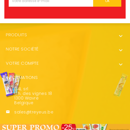
PRODUITS

NOTRE SOCIÉTÉ

VOTRE COMPTE

INFORMATIONS
D4L srl

Ch. des vignes 18
1300 Wavre
Belgique
sales@treyeus.be
